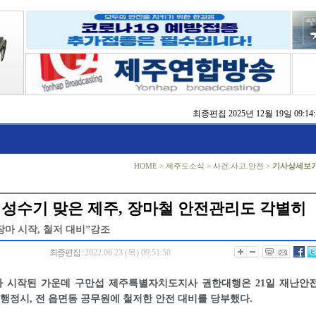
최종편집
2025년 12월 19일 09:14:
동자 쉼터 확충 추진
 ‘2025 제주 글로벌 콘텐츠 포럼’ 성황
% 달성…누수 저감 전국 1위
 ‘도상훈련’ 부문 최우수상 수상
제주’ 토론회 개최
HOME
>
제주도소식
>
사건.사고.안전
>
기사상세보
대회서 행안부 장관상 수상
 건의… 가파도 탄소중립·BRT·스마트가공센터 추진
 성수기 맞은 제주, 장마철 안전관리도 각별히
마 시작, 철저 대비”강조
최종편집 :
2022.06.23 (목) 09:51:50
 시작된 가운데 구만섭 제주특별자치도지사 권한대행은 21일 재난안
 행정시, 전 읍면동 공무원에 철저한 안전 대비를 당부했다.