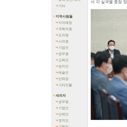
서 각 실국별 중점 
기타
지역사람들
지자체장
국회의원
도의원
시의원
기업인
공무원
교육인
정치인
예술인
단체장
기타인물
새의자
공무원
기업인
단체인
정치인
교육인