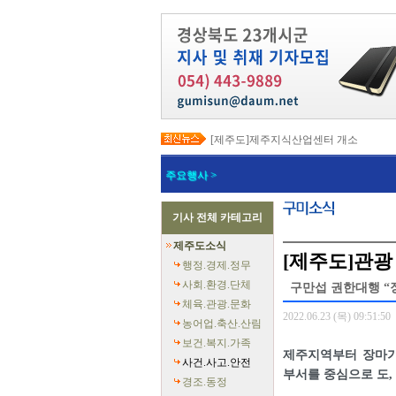
[제주도]제주지식산업센터 개소
[제주도]택배노동자 안전 강화와 이동노
[제주도]고유문화, 글로벌 콘텐츠로 확장…
주요행사 >
[제주도]지방상수도 현대화로 유수율 89
[제주도]전국 재난응급의료 종합훈련대회
[제주도]‘도민과 함께 만드는 더 안전한 
기사 전체 카테고리
[제주도]지자체 정보통신 우수사례 발표
[제주도]한림 자두 ‘프룬’ 첫 출하
제주도소식
[제주도]2026년 핵심사업 국비 265억
[제주도]관광
[제주도]전 도민 소비쿠폰 지급 총력
행정.경제.정무
사회.환경.단체
구만섭 권한대행 “장
체육.관광.문화
2022.06.23 (목) 09:51:50
농어업.축산.산림
보건.복지.가족
제주지역부터 장마가
사건.사고.안전
부서를 중심으로 도,
경조.동정