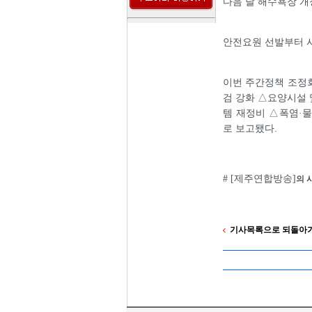
다음 달 해수욕장 개
안전요원 선발부터 시
이번 주간정책 조정
검 강화 △요양시설 
템 재정비 △폭염·
로 보고됐다.
# [제주연합방송]
의 
기사목록으로 되돌아