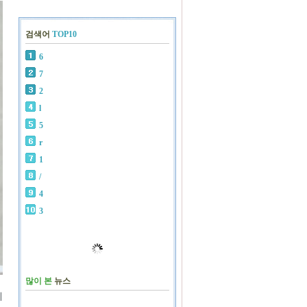
검색어
TOP10
6
7
2
l
5
r
1
/
4
3
많이 본
뉴스
에