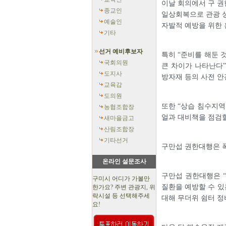
이날 회의에서 구 권
종교인
일상회복으로 관광 성
예술인
자발적 예방을 위한 
기타
선거 예비후보자
특히 “준비를 해둔 
국회의원
큰 차이가 나타난다”
도지사
방자재 등의 사전 안
교육감
도의원
또한 “상습 침수지역
농협조합장
얼과 대비책을 점검할
새마을금고
산림조합장
기타선거
구만섭 권한대행은 
온라인 설문조사
구만섭 권한대행은 
구미시 어디가 가볼만
질환을 예방할 수 있
한가요? 주변 관광지, 위
락시설 등 선택해주세
대해 무더위 쉼터 정
요!