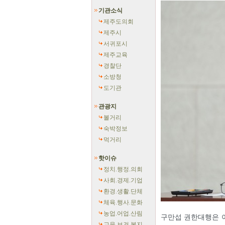
기관소식
제주도의회
제주시
서귀포시
제주교육
경찰단
소방청
도기관
관광지
볼거리
숙박정보
먹거리
핫이슈
정치.행정.의회
사회.경제.기업
환경.생활.단체
체육.행사.문화
농업.어업.산림
구만섭 권한대행은 이
교육.보건.복지